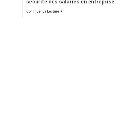
sécurité des salariés en entreprise.
Mise
Continuer La Lecture
À
Jour
Au
30
Juin
2021
Santé
Et
La
Sécurité
Des
Salariés
En
Entreprise.