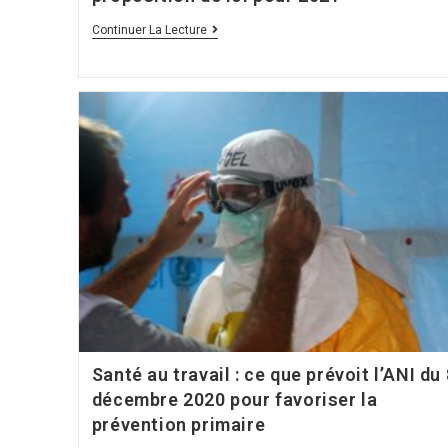
Santé
Continuer La Lecture
Au
Travail
:
Ce
Que
Prévoit
La
Proposition
De
Loi
Pour
2021
Santé au travail : ce que prévoit l’ANI du 
décembre 2020 pour favoriser la
prévention primaire