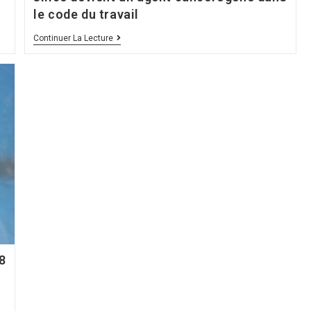
le code du travail
Santé
Continuer La Lecture
Au
Travail
:
Au
1°
Janvier
2021
,
La
Silice
Devient
Un
Agent
Cancérogène
Dans
Le
Code
Du
Travail
8