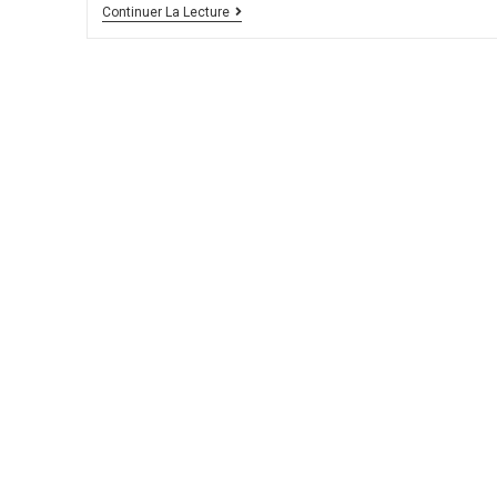
Santé
Continuer La Lecture
Au
Travail
:
Ce
Que
Prévoit
L’ANI
Du
8
Décembre
2020
Pour
Favoriser
La
Prévention
Primaire